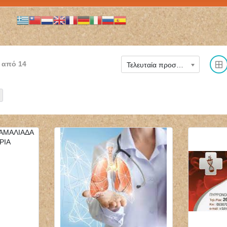
από
14
Τελευταία προστέθηκε
ΜΙΚΡΟΒΙΟΛΟΓΟΣ
ΝΕΥΡΟΧΕΙΡΟΥΡΓΟΣ
ΒΙΟΠΑΘΟΛΟΓΟΣ
ΧΕΙΡΟΥΡΓΟΣ
ΜΙΚΡΟΒΙΟΛΟΓΙΚΟ
ΣΠΟΝΔΥΛΙΚΗΣ ΣΤΗΛΗΣ
ΕΡΓΑΣΤΗΡΙΟ BIOLAB
ΧΑΪΔΑΡΙ ΑΤΤΙΚΗ
ΤΗΝΟΣ ΠΑΠΑΔΟΠΟΥΛΟΥ
ΔΗΜΟΓΕΡΟΝΤΑΣ
ΘΕΟΔΩΡΑ
ΓΕΩΡΓΙΟΣ