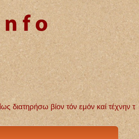
όν καί τέχνην τήν εμήν. Αγνή και αμόλυν