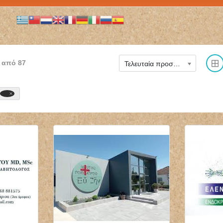
από
87
Τελευταία προστέθηκε
ΜΙΚΡΟΒΙΟΛΟΓΟΣ
ΝΕΥΡΟΧΕΙΡΟΥΡΓΟΣ
ΒΙΟΠΑΘΟΛΟΓΟΣ
ΧΕΙΡΟΥΡΓΟΣ
ΜΙΚΡΟΒΙΟΛΟΓΙΚΟ
ΣΠΟΝΔΥΛΙΚΗΣ ΣΤΗΛΗΣ
ΕΡΓΑΣΤΗΡΙΟ BIOLAB
ΧΑΪΔΑΡΙ ΑΤΤΙΚΗ
ΤΗΝΟΣ ΠΑΠΑΔΟΠΟΥΛΟΥ
ΔΗΜΟΓΕΡΟΝΤΑΣ
ΘΕΟΔΩΡΑ
ΓΕΩΡΓΙΟΣ