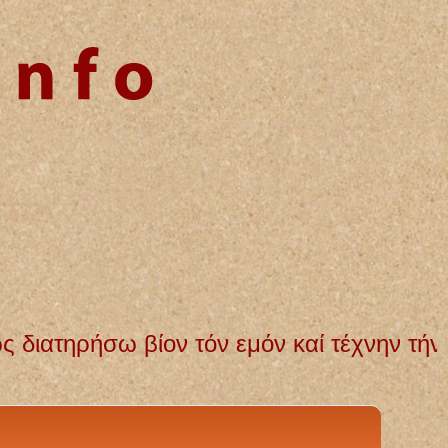
νην τήν εμήν. Αγνή και αμόλυντη θα διατ