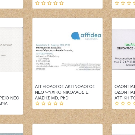
ΦΥΣΙΚΟΘΕΡΑΠΕΥΤΗΣ
ΠΑΙΔΙΑΤΡΟΣ ΕΠΙΣΚΕΨΕΙΣ
ΦΥΣΙΚΟΘΕΡΑΠΕΙΑ
ΚΑΤ'ΟΙΚΟΝ ΤΗΝΟΣ
PHYSIOACTIVE
ΠΑΓΩΝΗΣ ΙΩΑΝΝΗΣ
ΠΟΛΥΓΥΡΟΣ ΧΑΛΚΙΔΙΚΗ
ΑΓΓΕΙΟΛΟΓΟΣ ΑΚΤΙΝΟΛΟΓΟΣ
ΟΔΟΝΤΙΑ
ΤΣΙΑΡΑΣ ΚΩΝΣΤΑΝΤΙΝΟΣ
ΝΕΟ ΨΥΧΙΚΟ ΝΙΚΟΛΑΟΣ Ε.
ΟΔΟΝΤΙΑ
ΡΕΙΟ ΝΕΟ
ΛΙΑΣΗΣ MD, PhD
ΑΤΤΙΚΗ ΤΟ
ΡΙΑ