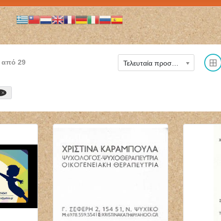
από
29
Τελευταία προστέθηκε
ΜΙΚΡΟΒΙΟΛΟΓΟΣ
ΝΕΥΡΟΧΕΙΡΟΥΡΓΟΣ
ΒΙΟΠΑΘΟΛΟΓΟΣ
ΧΕΙΡΟΥΡΓΟΣ
ΜΙΚΡΟΒΙΟΛΟΓΙΚΟ
ΣΠΟΝΔΥΛΙΚΗΣ ΣΤΗΛΗΣ
ΕΡΓΑΣΤΗΡΙΟ BIOLAB
ΧΑΪΔΑΡΙ ΑΤΤΙΚΗ
ΤΗΝΟΣ ΠΑΠΑΔΟΠΟΥΛΟΥ
ΔΗΜΟΓΕΡΟΝΤΑΣ
ΘΕΟΔΩΡΑ
ΓΕΩΡΓΙΟΣ