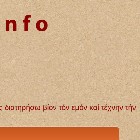
νην τήν εμήν. Αγνή και αμόλυντη θα διατ