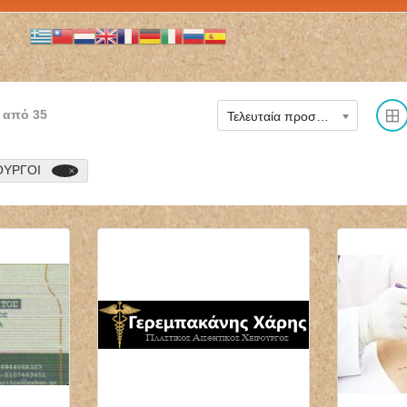
από
35
Τελευταία προστέθηκε
ΟΥΡΓΟΙ
ΜΙΚΡΟΒΙΟΛΟΓΟΣ
ΝΕΥΡΟΧΕΙΡΟΥΡΓΟΣ
ΒΙΟΠΑΘΟΛΟΓΟΣ
ΧΕΙΡΟΥΡΓΟΣ
ΜΙΚΡΟΒΙΟΛΟΓΙΚΟ
ΣΠΟΝΔΥΛΙΚΗΣ ΣΤΗΛΗΣ
ΕΡΓΑΣΤΗΡΙΟ BIOLAB
ΧΑΪΔΑΡΙ ΑΤΤΙΚΗ
ΤΗΝΟΣ ΠΑΠΑΔΟΠΟΥΛΟΥ
ΔΗΜΟΓΕΡΟΝΤΑΣ
ΘΕΟΔΩΡΑ
ΓΕΩΡΓΙΟΣ