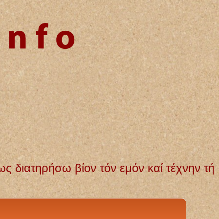
 τέχνην τήν εμήν. Αγνή και αμόλυντη θα 