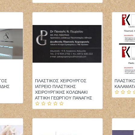
ΦΥΣΙΚΟΘΕΡΑΠΕΥΤΗΣ
ΠΑΙΔΙΑΤΡΟΣ ΕΠΙΣΚΕΨΕΙΣ
ΓΟΣ
ΠΛΑΣΤΙΚΟΣ ΧΕΙΡΟΥΡΓΟΣ
ΠΛΑΣΤΙΚ
ΦΥΣΙΚΟΘΕΡΑΠΕΙΑ
ΚΑΤ'ΟΙΚΟΝ ΤΗΝΟΣ
ΙΔΗΣ
ΙΑΤΡΕΙΟ ΠΛΑΣΤΙΚΗΣ
ΚΑΛΑΜΑΤΑ
PHYSIOACTIVE
ΠΑΓΩΝΗΣ ΙΩΑΝΝΗΣ
ΧΕΙΡΟΥΡΓΙΚΗΣ ΚΟΛΩΝΑΚΙ
ΠΟΛΥΓΥΡΟΣ ΧΑΛΚΙΔΙΚΗ
ΑΤΤΙΚΗ ΓΕΩΡΓΙΟΥ ΠΑΝΑΓΗΣ
ΤΣΙΑΡΑΣ ΚΩΝΣΤΑΝΤΙΝΟΣ