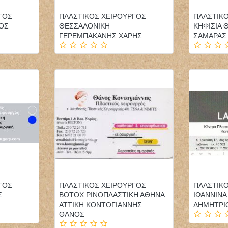
ΓΟΣ
ΠΛΑΣΤΙΚΟΣ ΧΕΙΡΟΥΡΓΟΣ
ΠΛΑΣΤΙΚ
ΤΟΣ
ΘΕΣΣΑΛΟΝΙΚΗ
ΚΗΦΙΣΙΑ 
ΓΕΡΕΜΠΑΚΑΝΗΣ ΧΑΡΗΣ
ΣΑΜΑΡΑΣ
ΚΤΗΝΙΑΤΡΟΣ
ΦΑΡΜΑΚΕΙΟ ΑΙΓΙΟ ΑΧΑΪΑ
ΚΤΗΝΙΑΤΡΙΚΟ ΚΕΝΤΡΟ
ΑΛΕΞΟΠΟΥΛΟΣ ΙΩΑΝΝΗΣ
ΠΕΥΚΗ ΑΤΤΙΚΗ
ΒΑΣΙΛΕΙΟΣ
ΑΝΤΩΝΟΠΟΥΛΟΣ
ΘΕΟΔΩΡΟΣ
ΚΛΩΝΑΡΗΣ ΜΙΛΤΙΑΔΗΣ
ΟΔΟΝΤΙΑΤΡΟΣ
ΓΟΣ
ΠΛΑΣΤΙΚΟΣ ΧΕΙΡΟΥΡΓΟΣ
ΠΛΑΣΤΙΚ
ΧΕΙΡΟΥΡΓΟΣ ΚΑΛΑΜΑΡΙΑ
Σ
BOTOX ΡΙΝΟΠΛΑΣΤΙΚΗ ΑΘΗΝΑ
ΙΩΑΝΝΙΝΑ
ΘΕΣΣΑΛΟΝΙΚΗ
ΑΤΤΙΚΗ ΚΟΝΤΟΓΙΑΝΝΗΣ
ΔΗΜΗΤΡΙ
ΠΑΝΑΓΟΠΟΥΛΟΥ ΜΑΡΙΑ
ΘΑΝΟΣ