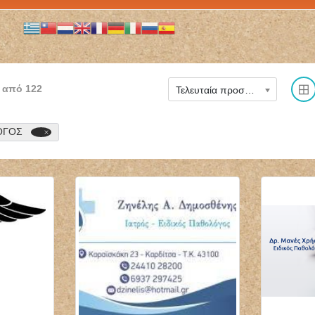
από
122
Τελευταία προστέθηκε
ΟΓΟΣ
ΜΙΚΡΟΒΙΟΛΟΓΟΣ
ΝΕΥΡΟΧΕΙΡΟΥΡΓΟΣ
ΒΙΟΠΑΘΟΛΟΓΟΣ
ΧΕΙΡΟΥΡΓΟΣ
ΜΙΚΡΟΒΙΟΛΟΓΙΚΟ
ΣΠΟΝΔΥΛΙΚΗΣ ΣΤΗΛΗΣ
ΕΡΓΑΣΤΗΡΙΟ BIOLAB
ΧΑΪΔΑΡΙ ΑΤΤΙΚΗ
ΤΗΝΟΣ ΠΑΠΑΔΟΠΟΥΛΟΥ
ΔΗΜΟΓΕΡΟΝΤΑΣ
ΘΕΟΔΩΡΑ
ΓΕΩΡΓΙΟΣ