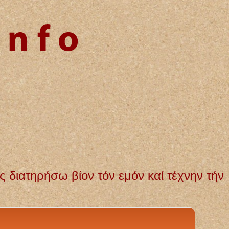
 τέχνην τήν εμήν. Αγνή και αμόλυντη θα δ