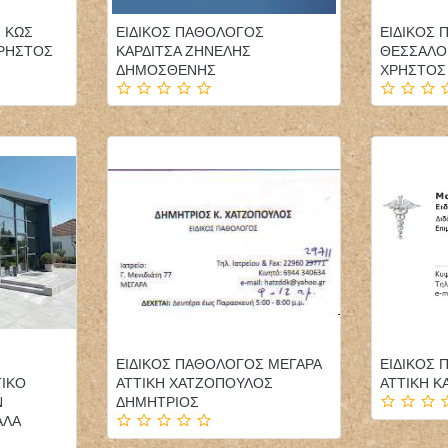
 ΚΩΣ
ΕΙΔΙΚΟΣ ΠΑΘΟΛΟΓΟΣ
ΕΙΔΙΚΟΣ
ΡΗΣΤΟΣ
ΚΑΡΔΙΤΣΑ ΖΗΝΕΛΗΣ
ΘΕΣΣΑΛΟ
ΔΗΜΟΣΘΕΝΗΣ
ΧΡΗΣΤΟΣ
ΙΠΠΟΚΡΑΤΗΣ ΙΔΙΩΤΙΚΗ
ΟΔΟΝΤΙΑΤΡΟΣ
ΓΕΝΙΚΗ ΚΛΙΝΙΚΗ
ΧΕΙΡΟΥΡΓΟΣ
ΠΕΙΡΑΙΩΣ ΑΕ ΠΕΙΡΑΙΑΣ
ΟΔΟΝΤΙΑΤΡΕΙΟ ΝΕΑ
ΑΤΤΙΚΗ
ΙΩΝΙΑ ΑΤΤΙΚΗ
ΣΑΒΒΟΠΟΥΛΟΥ ΕΥΑΝΘΙΑ
ΚΛΩΝΑΡΗΣ ΜΙΛΤΙΑΔΗΣ
ΟΔΟΝΤΙΑΤΡΟΣ
Σ
ΕΙΔΙΚΟΣ ΠΑΘΟΛΟΓΟΣ ΜΕΓΑΡΑ
ΕΙΔΙΚΟΣ
- ΤΖΙΒΕΛΕΚΑ ΣΤΕΛΛΑ
ΧΕΙΡΟΥΡΓΟΣ ΚΑΛΑΜΑΡΙΑ
ΤΙΚΟ
ΑΤΤΙΚΗ ΧΑΤΖΟΠΟΥΛΟΣ
ΑΤΤΙΚΗ Κ
ΘΕΣΣΑΛΟΝΙΚΗ
Ν
ΔΗΜΗΤΡΙΟΣ
ΠΑΝΑΓΟΠΟΥΛΟΥ ΜΑΡΙΑ
ΑΛΑ