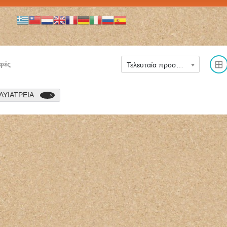
φές
Τελευταία προστέθηκε
ΛΥΙΑΤΡΕΙΑ
ΜΙΚΡΟΒΙΟΛΟΓΟΣ
ΝΕΥΡΟΧΕΙΡΟΥΡΓΟΣ
ΒΙΟΠΑΘΟΛΟΓΟΣ
ΧΕΙΡΟΥΡΓΟΣ
ΜΙΚΡΟΒΙΟΛΟΓΙΚΟ
ΣΠΟΝΔΥΛΙΚΗΣ ΣΤΗΛΗΣ
ΕΡΓΑΣΤΗΡΙΟ BIOLAB
ΧΑΪΔΑΡΙ ΑΤΤΙΚΗ
ΤΗΝΟΣ ΠΑΠΑΔΟΠΟΥΛΟΥ
ΔΗΜΟΓΕΡΟΝΤΑΣ
ΘΕΟΔΩΡΑ
ΓΕΩΡΓΙΟΣ