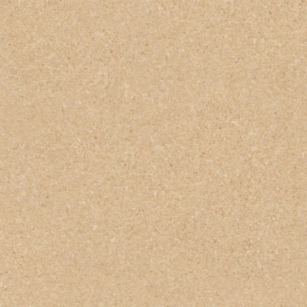
ΟΦΘΑΛΜΙΑΤΡΟΣ ΤΡΙΚΑΛΑ
ΟΙΚΟΝΟΜΟΥ ΔΗΜΗΤΡΙΟΣ
ΚΛΩΝΑΡΗΣ ΜΙΛΤΙΑΔΗΣ
ΟΔΟΝΤΙΑΤΡΟΣ
ΧΕΙΡΟΥΡΓΟΣ ΚΑΛΑΜΑΡΙΑ
ΘΕΣΣΑΛΟΝΙΚΗ
ΠΑΝΑΓΟΠΟΥΛΟΥ ΜΑΡΙΑ