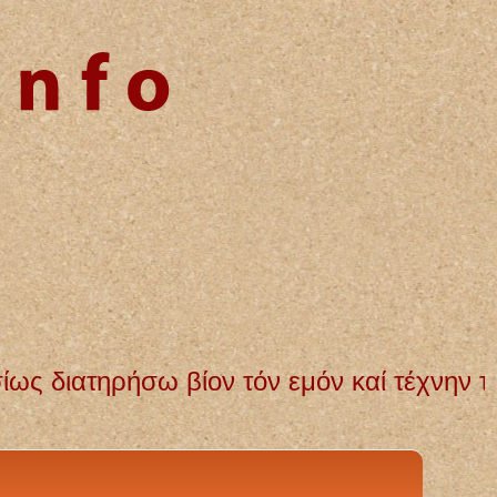
ν τόν εμόν καί τέχνην τήν εμήν. Αγνή και