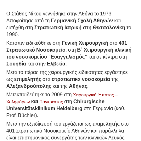
Ο Στάθης Νίκου γεννήθηκε στην Αθήνα το 1973.
Αποφοίτησε από τη
Γερμανική Σχολή Αθηνών
και
εισήχθη στη
Στρατιωτική Ιατρική στη Θεσσαλονίκη
το
1990.
Κατόπιν ειδικεύθηκε στη
Γενική Χειρουργική
στο
401
Στρατιωτικό Νοσοκομείο
, στη
Β΄ Χειρουργική κλινική
του νοσοκομείου ”Ευαγγελισμός”
και σε κέντρα στη
Σουηδία
και στην
Ελβετία
.
Μετά το πέρας της χειρουργικής ειδικότητας εργάστηκε
ως
επιμελητής
στα
στρατιωτικά νοσοκομεία
της
Αλεξανδρούπολης
και της
Αθήνας
.
Μετεκπαιδεύτηκε το 2009 στη
Χειρουργική Ήπατος –
και
στη
Chirurgische
Χοληφόρων
Παγκρέατος
Universitätsklinikum Heidelberg
στη Γερμανία (καθ.
Prof. Büchler).
Μετά την εξειδίκευσή του εργάζεται ως
επιμελητής
στο
401 Στρατιωτικό Νοσοκομείο Αθηνών και παράλληλα
είναι επιστημονικός συνεργάτης των κλινικών Λευκός