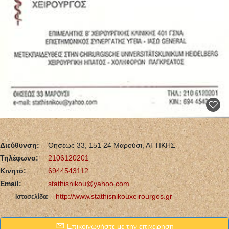
Διεύθυνση:
Θησέως 33, 151 24 Μαρούσι, ΑΤΤΙΚΗΣ
Τηλέφωνο:
2106120201
Κινητό:
6944543112
Email:
stathisnikou@yahoo.com
http://www.stathisnikouxeirourgos.gr
Ιστοσελίδα:
Επικοινωνήστε με την επιχείρηση