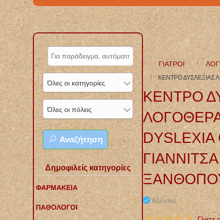
ΓΙΑΤΡΟΙ
ΛΟΓ
ΚΕΝΤΡΟ ΔΥΣΛΕΞΙΑΣ 
Όλες οι κατηγορίες
ΚΕΝΤΡΟ Δ
Όλες οι πόλεις
ΛΟΓΟΘΕΡΑ
DYSLEXIA
Αναζήτηση
ΓΙΑΝΝΙΤΣΑ
Δημοφιλείς κατηγορίες
ΞΑΝΘΟΠΟΥ
ΦΑΡΜΑΚΕΙΑ
Αξιώσεις
ΠΑΘΟΛΟΓΟΙ
Γίνετε