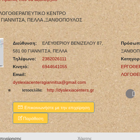
 ΛΟΓΟΘΕΡΑΠΕΥΤΙΚΟ ΚΕΝΤΡΟ
, ΓΙΑΝΝΙΤΣΑ, ΠΕΛΛΑ ,ΞΑΝΘΟΠΟΥΛΟΣ
Διεύθυνση:
ΕΛΕΥΘΕΡΙΟΥ ΒΕΝΙΖΕΛΟΥ 87,
Πρόσωπο
581 00 ΓΙΑΝΝΙΤΣΑ, ΠΕΛΛΑ
ΞΑΝΘΟΠΟ
Τηλέφωνο:
2382026111
Κατηγορί
Κινητό:
6944641055
ΕΡΓΟΘΕ
Email:
ΛΟΓΟΘΕ
dyslexiacentersgiannitsa@gmail.com
ΦΑΡΜΑΚΕΙΟ ΑΙΓΙΟ ΑΧΑΪΑ
ΦΥΣΙΚΟΘΕΡΑΠΕΥΤΗΣ
http://dyslexiacenters.gr
Ιστοσελίδα:
ΑΛΕΞΟΠΟΥΛΟΣ ΙΩΑΝΝΗΣ
ΚΕΝΤΡΟ
ΒΑΣΙΛΕΙΟΣ
ΦΥΣΙΚΟΘΕΡΑΠΕΙΑΣ
ΑΜΠΕΛΟΚΗΠΟΙ ΑΤΤΙΚΗ
Επικοινωνήστε με την επιχείρηση
ΠΕΤΑΧΤΗΣ ΕΥΑΓΓΕΛΟΣ
ΚΛΩΝΑΡΗΣ ΜΙΛΤΙΑΔΗΣ
ΟΔΟΝΤΙΑΤΡΟΣ
ΧΕΙΡΟΥΡΓΟΣ ΚΑΛΑΜΑΡΙΑ
Παράθεση
ΘΕΣΣΑΛΟΝΙΚΗ
ΠΑΝΑΓΟΠΟΥΛΟΥ ΜΑΡΙΑ
επιχείρησης
Χάρτης