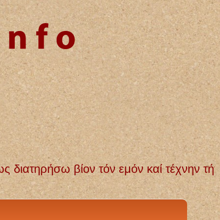
όν εμόν καί τέχνην τήν εμήν. Αγνή και αμ