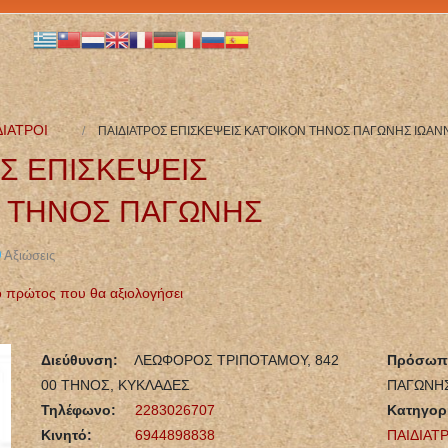
ΔΙΑΤΡΟΙ
ΠΑΙΔΙΑΤΡΟΣ ΕΠΙΣΚΕΨΕΙΣ ΚΑΤ'ΟΙΚΟΝ ΤΗΝΟΣ ΠΑΓΩΝΗΣ ΙΩΑΝ
Σ ΕΠΙΣΚΕΨΕΙΣ
Ν ΤΗΝΟΣ ΠΑΓΩΝΗΣ
Αξιώσεις
 ο πρώτος που θα αξιολογήσει
ΜΙΚΡΟΒΙΟΛΟΓΟΣ
ΝΕΥΡΟΧΕΙΡΟΥΡΓΟΣ
ΒΙΟΠΑΘΟΛΟΓΟΣ
ΧΕΙΡΟΥΡΓΟΣ
ΜΙΚΡΟΒΙΟΛΟΓΙΚΟ
ΣΠΟΝΔΥΛΙΚΗΣ ΣΤΗΛΗΣ
Διεύθυνση:
ΛΕΩΦΟΡΟΣ ΤΡΙΠΟΤΑΜΟΥ, 842
Πρόσωπο
ΕΡΓΑΣΤΗΡΙΟ BIOLAB
ΧΑΪΔΑΡΙ ΑΤΤΙΚΗ
00 ΤΗΝΟΣ, ΚΥΚΛΑΔΕΣ
ΠΑΓΩΝΗΣ
ΤΗΝΟΣ ΠΑΠΑΔΟΠΟΥΛΟΥ
ΔΗΜΟΓΕΡΟΝΤΑΣ
ΘΕΟΔΩΡΑ
ΓΕΩΡΓΙΟΣ
Τηλέφωνο:
2283026707
Κατηγορί
Κινητό:
6944898838
ΠΑΙΔΙΑΤ