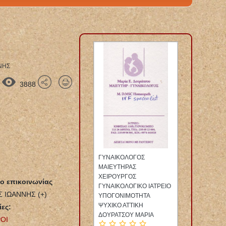
ΝΗΣ
3888
ΓΥΝΑΙΚΟΛΟΓΟΣ
ΑΝΑΠΗΡΙΚΑ
ΠΛΑΣΤΙΚ
ΜΑΙΕΥΤΗΡΑΣ
ΟΡΘΟΠΕΔΙΚΑ ΕΙΔΗ
ΙΑΤΡΕΙΟ 
ΧΕΙΡΟΥΡΓΟΣ
ΙΩΑΝΝΙΝΑ ΚΑΡΒΟΥΝΗΣ
ΧΕΙΡΟΥΡΓ
 επικοινωνίας
ΓΥΝΑΙΚΟΛΟΓΙΚΟ ΙΑΤΡΕΙΟ
ΚΩΝΣΤΑΝΤΙΝΟΣ
ΑΤΤΙΚΗ 
 ΙΩΑΝΝΗΣ (+)
ΥΠΟΓΟΝΙΜΟΤΗΤΑ
ΒΑΣΙΛΕΙΟ
ΨΥΧΙΚΟ ΑΤΤΙΚΗ
ες:
ΔΟΥΡΑΤΣΟΥ ΜΑΡΙΑ
ΡΟΙ