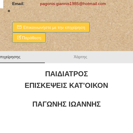
Email:
pagonis.giannis1985@hotmail.com
Επικοινωνήστε με την επιχείρηση
Παράθεση
επιχείρησης
Χάρτης
ΠΑΙΔΙΑΤΡΟΣ
ΦΑΡΜΑΚΕΙΟ ΝΕΑ
ΕΠΙΣΚΕΨΕΙΣ ΚΑΤ'ΟΙΚΟΝ
ΗΡΑΚΛΕΙΑ ΧΑΛΚΙΔΙΚΗ
ΜΠΟΛΩΝΗΣ ΝΙΚΟΛΑΟΣ
ΠΑΓΩΝΗΣ ΙΩΑΝΝΗΣ
ΚΛΩΝΑΡΗΣ ΜΙΛΤΙΑΔΗΣ
ΟΔΟΝΤΙΑΤΡΟΣ
ΧΕΙΡΟΥΡΓΟΣ ΚΑΛΑΜΑΡΙΑ
ΘΕΣΣΑΛΟΝΙΚΗ
ΠΑΝΑΓΟΠΟΥΛΟΥ ΜΑΡΙΑ