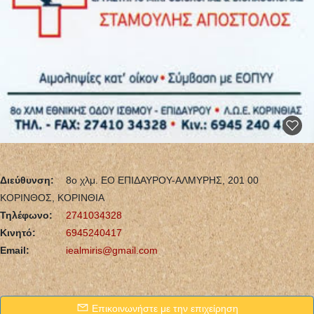
Διεύθυνση:
8ο χλμ. ΕΟ ΕΠΙΔΑΥΡΟΥ-ΑΛΜΥΡΗΣ, 201 00
ΚΟΡΙΝΘΟΣ, ΚΟΡΙΝΘΙΑ
Τηλέφωνο:
2741034328
Κινητό:
6945240417
Email:
iealmiris@gmail.com
Επικοινωνήστε με την επιχείρηση