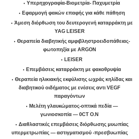
Υπερηχογραφία-Βιομετρία- Παχυμετρία
Εφαρμογή φακών επαφής για κάθε πάθηση
Άμεση διόρθωση του δευτερογενή καταρράκτη με
YAG LElSER
Θεραπεία διαβητικής αμφιβληστροειδοπάθειας-
φωτοπηξία με ARGON
LElSER
Επεμβάσεις καταρράκτη με φακοθρυψία
Θεραπεία ηλικιακής εκφύλισης ωχράς κηλίδας και
διαβητικού οιδήματος με ενέσεις αντι VEGF
παραγόντων
Μελέτη γλαυκώματος-οπτικά πεδία —
γωνιοσκοπία — 0CΤ Ο.Ν
Διαθλαστικές επεμβάσεις διόρθωσης μυωπίας
υπερμετρωπίας — αστιγματισμού -πρεσβυωπίας