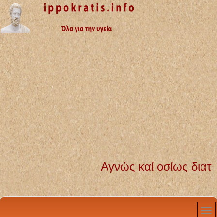
Αγνώς καί οσίως διατηρήσω β