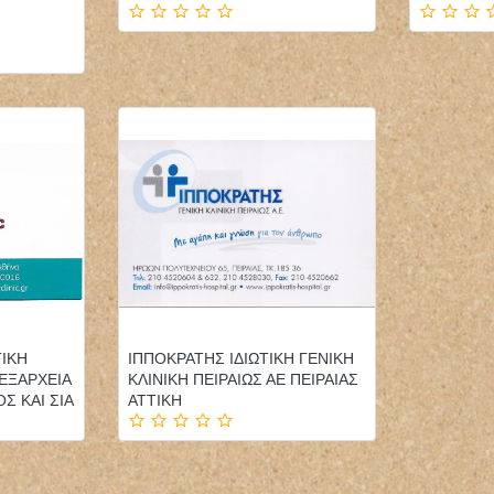
ΦΥΣΙΚΟΘΕΡΑΠΕΥΤΗΣ
ΠΑΙΔΙΑΤΡΟΣ
ΦΥΣΙΚΟΘΕΡΑΠΕΙΑ
ΚΑΤ'ΟΙΚΟΝ 
PHYSIOACTIVE
ΠΑΓΩΝΗΣ Ι
ΠΟΛΥΓΥΡΟΣ ΧΑΛΚΙΔΙΚΗ
ΤΣΙΑΡΑΣ ΚΩΝΣΤΑΝΤΙΝΟΣ
ΤΙΚΗ
ΙΠΠΟΚΡΑΤΗΣ ΙΔΙΩΤΙΚΗ ΓΕΝΙΚΗ
 ΕΞΑΡΧΕΙΑ
ΚΛΙΝΙΚΗ ΠΕΙΡΑΙΩΣ ΑΕ ΠΕΙΡΑΙΑΣ
Σ ΚΑΙ ΣΙΑ
ΑΤΤΙΚΗ