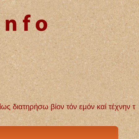
όν εμόν καί τέχνην τήν εμήν. Αγνή και αμ