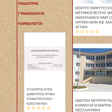
ΠΑΙΔΙΑΤΡΟΙ
ΚΕΝΤΡΟ ΕΜΦΥΤΕΥΣ
ΜΕΤΑΜΟΣΧΕΥΣΗΣ ΜΑ
ΓΥΝΑΙΚΟΛΟΓΟΙ
ANASTASAKIS HAIR C
ΙΑΤΡΙΚΗ ΜΟΝ ΙΚΕ ΧΑ
ΚΑΡΔΙΟΛΟΓΟΙ
ΑΤΤΙΚΗ
ΟΣ
ΦΑΡΜΑΚΕΙΟ ΚΑΜΑΤΕΡΟ
ΕΙΔΙΚΗ ΠΑΘΟΛΟΓΟΣ
ΙΚΗ
ΑΤΤΙΚΗ
ΠΑΘΟΛΟΓΙΚΟ ΙΑΤΡΕΙΟ
ΟΥ
ΠΟΛΥΚΑΝΔΡΙΩΤΟΥ
ΠΑΓΚΡΑΤΙ ΑΤΤΙΚΗ
ΙΔΙΩΤΙΚΗ ΝΕΥΡΟΨΥΧΙ
ΜΑΡΙΑ ΚΑΙ ΣΙΑ ΕΕ
ΔΑΛΑΚΛΙΔΟΥ ΒΑΣΙΛΙΚΗ
ΚΛΙΝΙΚΗ ΑΓΙΑ ΜΑΡΙΝΑ
ΘΕΣΣΑΛΟΝΙΚΗ