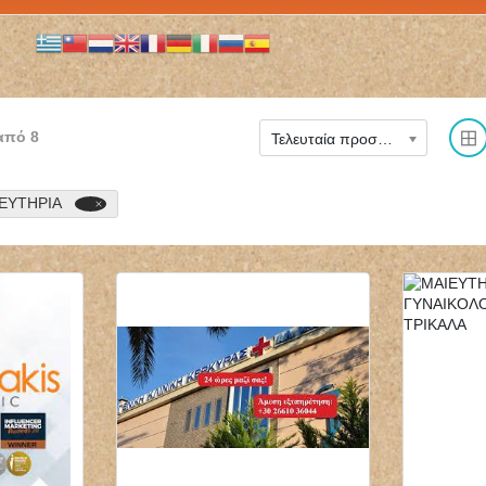
από
8
Τελευταία προστέθηκε
ΕΥΤΗΡΙΑ
ΜΙΚΡΟΒΙΟΛΟΓΟΣ
ΝΕΥΡΟΧΕΙΡΟΥΡΓΟΣ
ΒΙΟΠΑΘΟΛΟΓΟΣ
ΧΕΙΡΟΥΡΓΟΣ
ΜΙΚΡΟΒΙΟΛΟΓΙΚΟ
ΣΠΟΝΔΥΛΙΚΗΣ ΣΤΗΛΗΣ
ΕΡΓΑΣΤΗΡΙΟ BIOLAB
ΧΑΪΔΑΡΙ ΑΤΤΙΚΗ
ΤΗΝΟΣ ΠΑΠΑΔΟΠΟΥΛΟΥ
ΔΗΜΟΓΕΡΟΝΤΑΣ
ΘΕΟΔΩΡΑ
ΓΕΩΡΓΙΟΣ