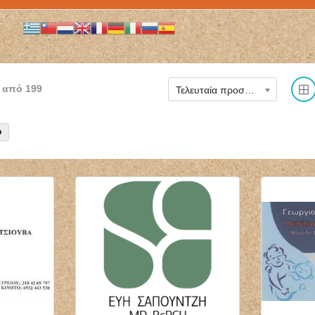
από
199
Τελευταία προστέθηκε
ΜΙΚΡΟΒΙΟΛΟΓΟΣ
ΝΕΥΡΟΧΕΙΡΟΥΡΓΟΣ
ΒΙΟΠΑΘΟΛΟΓΟΣ
ΧΕΙΡΟΥΡΓΟΣ
ΜΙΚΡΟΒΙΟΛΟΓΙΚΟ
ΣΠΟΝΔΥΛΙΚΗΣ ΣΤΗΛΗΣ
ΕΡΓΑΣΤΗΡΙΟ BIOLAB
ΧΑΪΔΑΡΙ ΑΤΤΙΚΗ
ΤΗΝΟΣ ΠΑΠΑΔΟΠΟΥΛΟΥ
ΔΗΜΟΓΕΡΟΝΤΑΣ
ΘΕΟΔΩΡΑ
ΓΕΩΡΓΙΟΣ