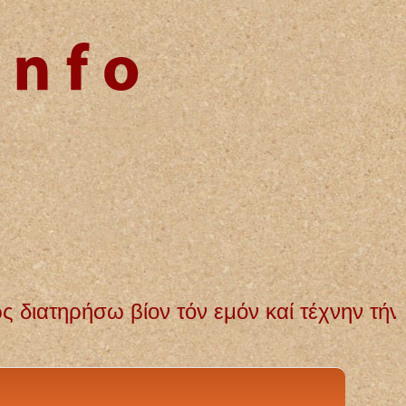
καί τέχνην τήν εμήν. Αγνή και αμόλυντη θ