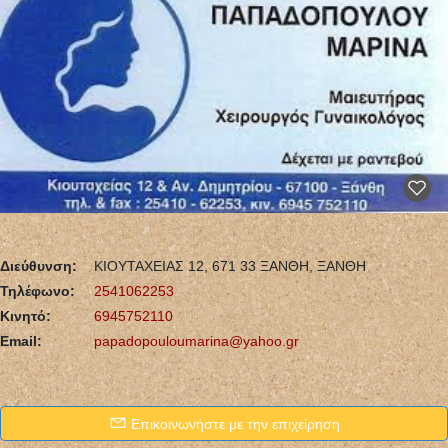
Διεύθυνση:
ΚΙΟΥΤΑΧΕΙΑΣ 12, 671 33 ΞΑΝΘΗ, ΞΑΝΘΗ
Τηλέφωνο:
2541062253
Κινητό:
6945752110
Email:
papadopouloumarina@yahoo.gr
Επικοινωνήστε με την επιχείρηση